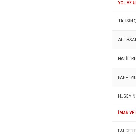
TAHSİN 
ALİ İHSA
HALİL İ
FAHRİ YI
HÜSEYİN
FAHRETT