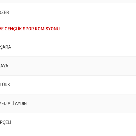
ÖZER
AŞARA
MAYA
TÜRK
D ALİ AYDIN
EPÇELİ