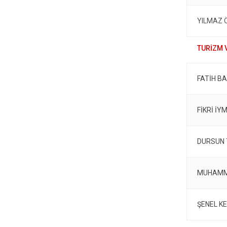
YILMAZ 
FATİH B
FİKRİ İY
DURSUN 
MUHAMME
ŞENEL K