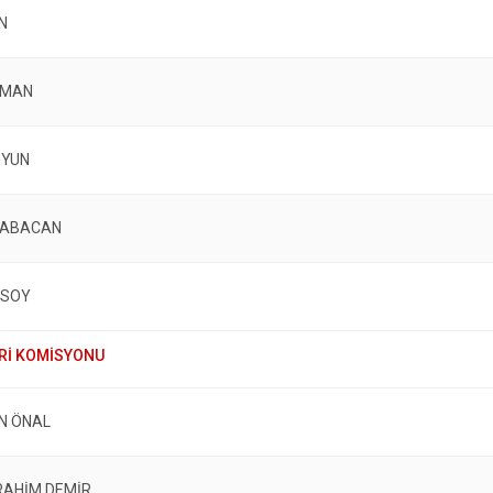
N
AMAN
OYUN
BABACAN
USOY
N ÖNAL
BRAHİM DEMİR