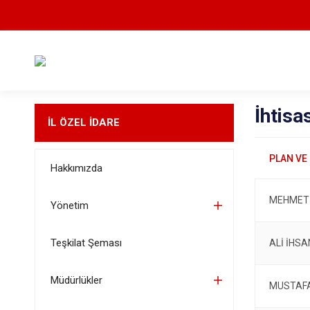
İhtisa
İL ÖZEL İDARE
Hakkımızda
MEHMET 
Yönetim
Teşkilat Şeması
ALİ İHSA
Müdürlükler
MUSTAF