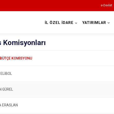
e-Devlet
İL ÖZEL İDARE
YATIRIMLAR
s Komisyonları
ELİBOL
N GÜREL
A ERASLAN