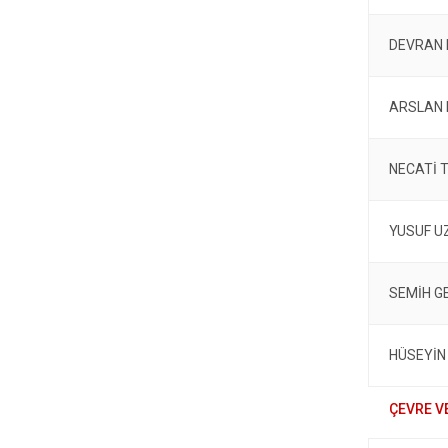
DEVRAN 
ARSLAN
NECATİ 
YUSUF U
SEMİH G
HÜSEYİN