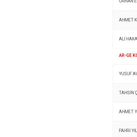
ORHAN 
AHMET 
ALİ HAKA
YUSUF A
TAHSİN 
AHMET 
FAHRİ YI