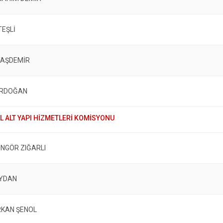
TEŞLİ
TAŞDEMİR
ERDOĞAN
ÜNGÖR ZIĞARLI
AYDAN
RKAN ŞENOL