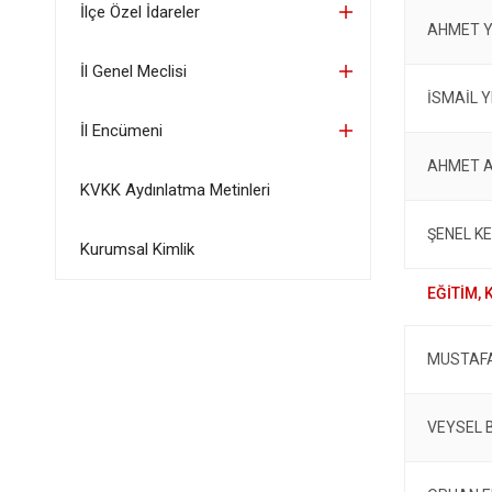
İlçe Özel İdareler
AHMET 
İl Genel Meclisi
İSMAİL 
İl Encümeni
AHMET 
KVKK Aydınlatma Metinleri
ŞENEL K
Kurumsal Kimlik
MUSTAF
VEYSEL 