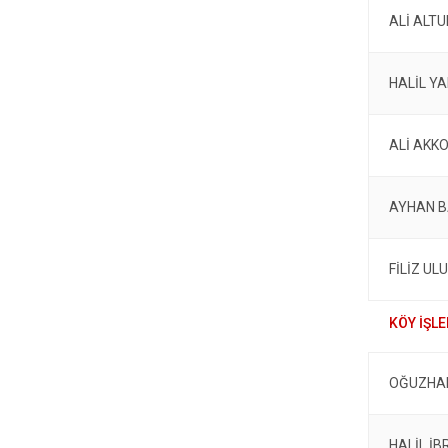
ALİ ALTU
HALİL Y
ALİ AKK
AYHAN 
FİLİZ UL
OĞUZHA
HALİL İ