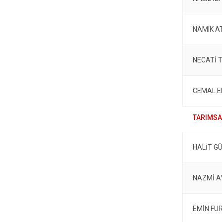
NAMIK A
NECATİ 
CEMAL 
HALİT G
NAZMİ 
EMİN FU