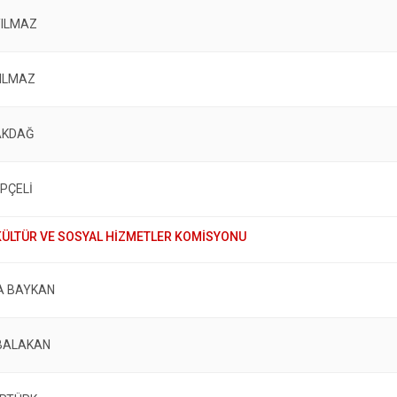
YILMAZ
YILMAZ
AKDAĞ
EPÇELİ
A BAYKAN
BALAKAN