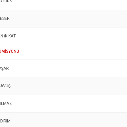
ERTÜRK
KESER
N İKİKAT
VŞAR
ÇAVUŞ
YILMAZ
LDIRIM