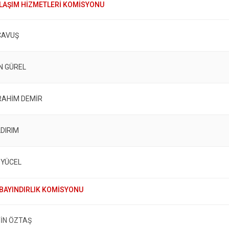
ÇAVUŞ
N GÜREL
BRAHİM DEMİR
LDIRIM
 YÜCEL
İN ÖZTAŞ