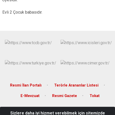
Evli 2 Çocuk babasıdır.
Resmi İlan Portalı
Terörle Arananlar Listesi
E-Mevzuat
Resmi Gazete
Tokat
Karşıyaka Mahallesi, Orhangazi Caddesi, 26 Haziran Atatürk Kültür
Sizlere daha iyi hizmet verebilmek için sitemizde
Sarayı, Tokat