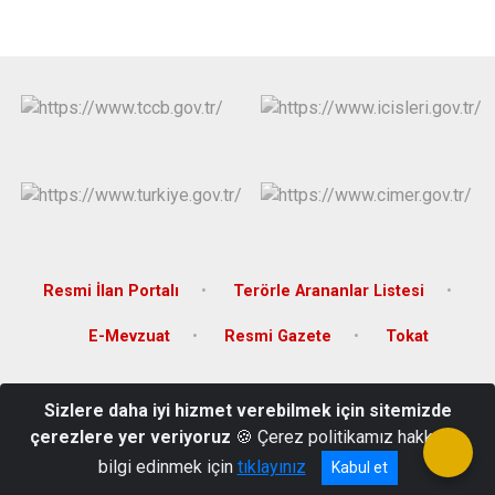
Resmi İlan Portalı
Terörle Arananlar Listesi
E-Mevzuat
Resmi Gazete
Tokat
Karşıyaka Mahallesi, Orhangazi Caddesi, 26 Haziran Atatürk Kültür
Sizlere daha iyi hizmet verebilmek için sitemizde
Sarayı, Tokat
çerezlere yer veriyoruz
🍪 Çerez politikamız hakkında
(0 356) 228 90 30
bilgi edinmek için
tıklayınız
Kabul et