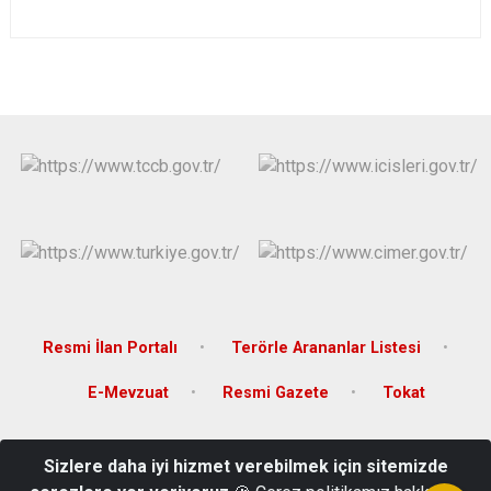
Resmi İlan Portalı
Terörle Arananlar Listesi
E-Mevzuat
Resmi Gazete
Tokat
Karşıyaka Mahallesi, Orhangazi Caddesi, 26 Haziran Atatürk Kültür
Sizlere daha iyi hizmet verebilmek için sitemizde
Sarayı, Tokat