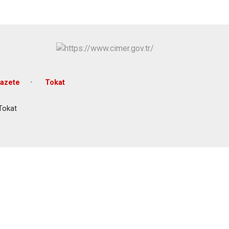
azete
Tokat
 Tokat