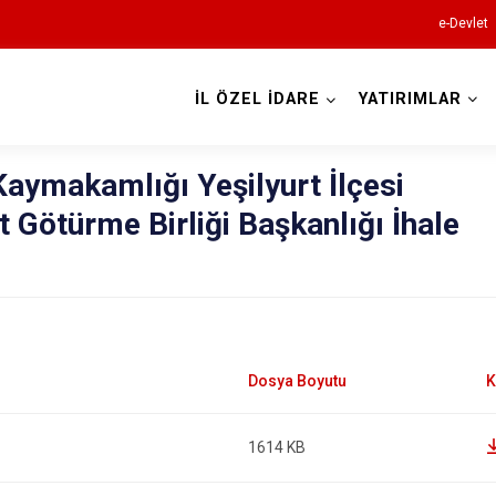
e-Devlet
İL ÖZEL İDARE
YATIRIMLAR
 Kaymakamlığı Yeşilyurt İlçesi
 Götürme Birliği Başkanlığı İhale
1614 KB