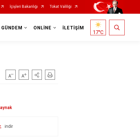
İçişleri Bakanlığı
Tokat Valiliği
GÜNDEM
ONLİNE
İLETİŞİM
17
°C
indir