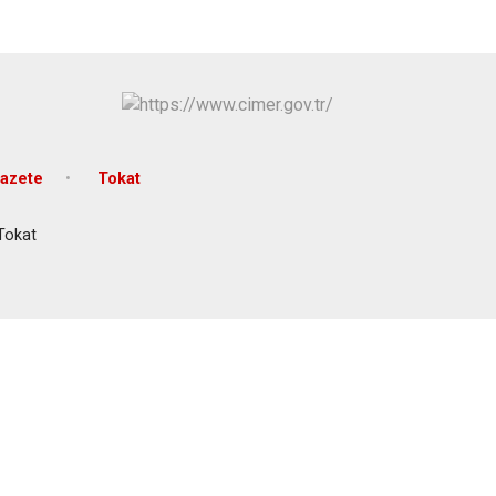
azete
Tokat
 Tokat