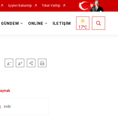
İçişleri Bakanlığı
Tokat Valiliği
GÜNDEM
ONLİNE
İLETİŞİM
17
°C
indir