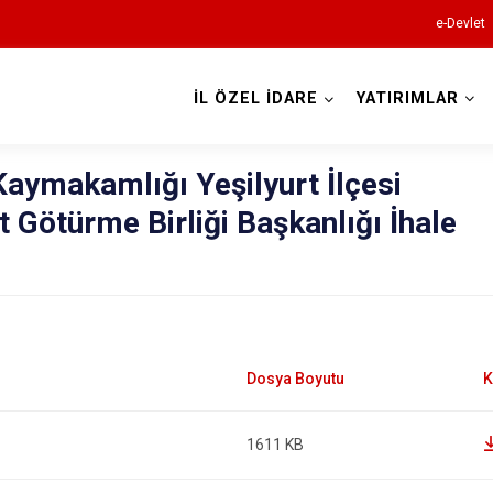
e-Devlet
İL ÖZEL İDARE
YATIRIMLAR
 Kaymakamlığı Yeşilyurt İlçesi
 Götürme Birliği Başkanlığı İhale
1611 KB